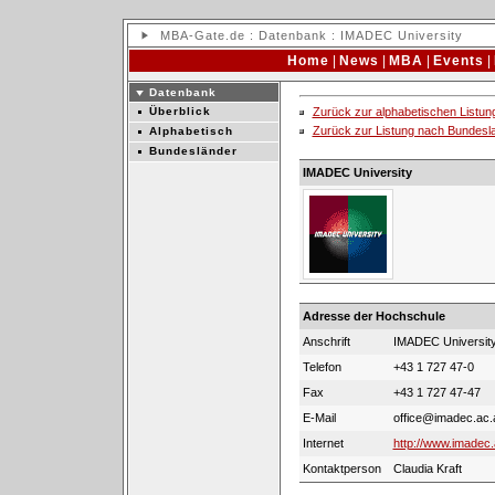
MBA
-Gate.de :
Datenbank
: IMADEC University
Home
|
News
|
MBA
|
Events
|
Datenbank
Überblick
Zurück zur alphabetischen Listun
Zurück zur Listung nach Bundesl
Alphabetisch
Bundesländer
IMADEC University
Adresse der Hochschule
Anschrift
IMADEC University
Telefon
+43 1 727 47-0
Fax
+43 1 727 47-47
E-Mail
office@imadec.ac.
Internet
http://www.imadec.
Kontaktperson
Claudia Kraft